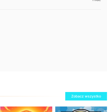
Zobacz wszystko