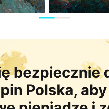
ię bezpiecznie
in Polska, aby
e pieniądze i