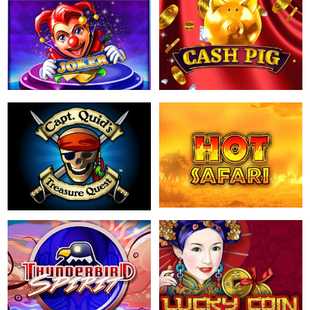
konta kasyna
pin