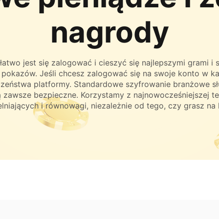
nagrody
 łatwo jest się zalogować i cieszyć się najlepszymi grami 
i pokazów. Jeśli chcesz zalogować się na swoje konto w ka
czeństwa platformy. Standardowe szyfrowanie branżowe słu
ą zawsze bezpieczne. Korzystamy z najnowocześniejszej tec
niających i równowagi, niezależnie od tego, czy grasz na