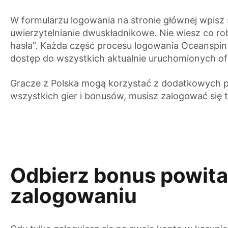
W formularzu logowania na stronie głównej wpisz 
uwierzytelnianie dwuskładnikowe. Nie wiesz co ro
hasła”. Każda część procesu logowania Oceanspin
dostęp do wszystkich aktualnie uruchomionych of
Gracze z Polska mogą korzystać z dodatkowych p
wszystkich gier i bonusów, musisz zalogować się t
Odbierz bonus powita
zalogowaniu