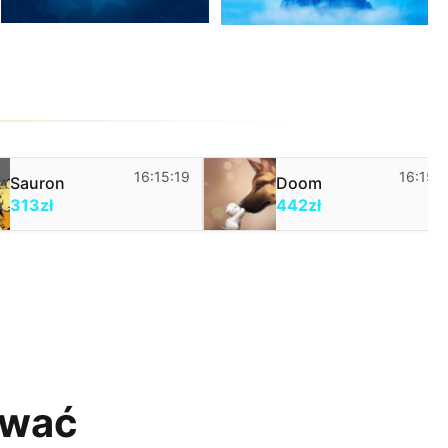
16:15:36
16:15:
Automatic Slicer
Sauron
301zł
313zł
ować