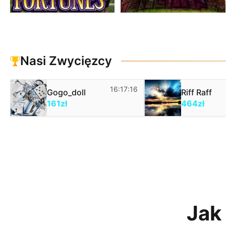
Nasi Zwycięzcy
16:17:19
Velvet
Gogo_doll
302zł
161zł
Jak