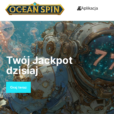
Aplikacja
Twój Jackpot
dzisiaj
Graj teraz