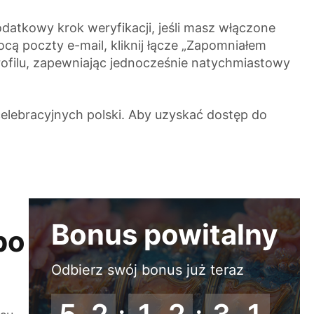
datkowy krok weryfikacji, jeśli masz włączone
ą poczty e-mail, kliknij łącze „Zapomniałem
ofilu, zapewniając jednocześnie natychmiastowy
lebracyjnych polski. Aby uzyskać dostęp do
Bonus powitalny
po
Odbierz swój bonus już teraz