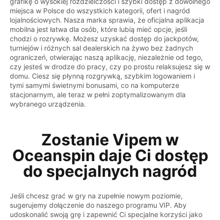
grafikę o wysokiej rozdzielczości i szybki dostęp z dowolnego
miejsca w Polsce do wszystkich kategorii, ofert i nagród
lojalnościowych. Nasza marka sprawia, że oficjalna aplikacja
mobilna jest łatwa dla osób, które lubią mieć opcje, jeśli
chodzi o rozrywkę. Możesz uzyskać dostęp do jackpotów,
turniejów i różnych sal dealerskich na żywo bez żadnych
ograniczeń, otwierając naszą aplikację, niezależnie od tego,
czy jesteś w drodze do pracy, czy po prostu relaksujesz się w
domu. Ciesz się płynną rozgrywką, szybkim logowaniem i
tymi samymi świetnymi bonusami, co na komputerze
stacjonarnym, ale teraz w pełni zoptymalizowanym dla
wybranego urządzenia.
Zostanie Vipem w
Oceanspin daje Ci dostęp
do specjalnych nagród
Jeśli chcesz grać w gry na zupełnie nowym poziomie,
sugerujemy dołączenie do naszego programu VIP. Aby
udoskonalić swoją grę i zapewnić Ci specjalne korzyści jako