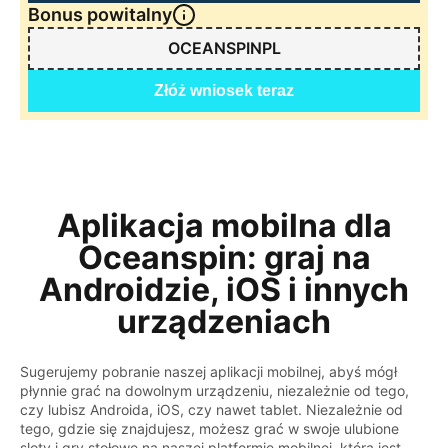
Bonus powitalny
OCEANSPINPL
Złóż wniosek teraz
Aplikacja mobilna dla
Oceanspin: graj na
Androidzie, iOS i innych
urządzeniach
Sugerujemy pobranie naszej aplikacji mobilnej, abyś mógł
płynnie grać na dowolnym urządzeniu, niezależnie od tego,
czy lubisz Androida, iOS, czy nawet tablet. Niezależnie od
tego, gdzie się znajdujesz, możesz grać w swoje ulubione
sloty i gry stołowe na naszej platformie mobilnej, która jest