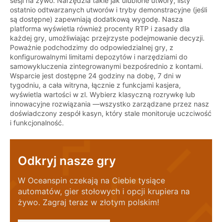
sesji na żywo. Narzędzia takie jak ulubione utwory, listy
ostatnio odtwarzanych utworów i tryby demonstracyjne (jeśli
są dostępne) zapewniają dodatkową wygodę. Nasza
platforma wyświetla również procenty RTP i zasady dla
każdej gry, umożliwiając przejrzyste podejmowanie decyzji.
Poważnie podchodzimy do odpowiedzialnej gry, z
konfigurowalnymi limitami depozytów i narzędziami do
samowykluczenia zintegrowanymi bezpośrednio z kontami.
Wsparcie jest dostępne 24 godziny na dobę, 7 dni w
tygodniu, a cała witryna, łącznie z funkcjami kasjera,
wyświetla wartości w zl. Wybierz klasyczną rozrywkę lub
innowacyjne rozwiązania —wszystko zarządzane przez nasz
doświadczony zespół kasyn, który stale monitoruje uczciwość
i funkcjonalność.
Odkryj nasze gry
W Oceanspin czekają na Ciebie tysiące
automatów, gier stołowych i opcji krupiera na
żywo. Zagraj teraz w złotym polskim!