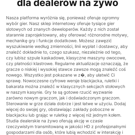
dla dealerów na żywo
Nasza platforma wyróżnia się, ponieważ oferuje ogromny
wybór gier. Nasz sklep internetowy oferuje tysiące gier
slotowych od znanych deweloperów. Każdy z nich został
starannie zaprojektowany, aby oferować różnorodne motywy,
mechanikę gry i funkcje dodatkowe. Możesz zawęzić
wyszukiwanie według zmienności, linii wypłat i dostawcy, aby
znaleźć dokładnie to, czego szukasz, niezależnie od tego,
czy lubisz szpule kaskadowe, klasyczne maszyny owocowe,
czy płatności klastrowe. Regularne aktualizacje oznaczają, że
gracze o niskiej i wysokiej stawce zawsze mogą znaleźć coś
nowego. Wszystko jest pokazane w z�, aby ułatwić Ci
sprawę. Nowoczesne cyfrowe wersje blackjacka, ruletki i
bakarata można znaleźć w klasycznych sekcjach stołowych
w naszym kasynie. Gry te są gotowe rzucić wyzwanie
zarówno nowym graczom, jak i doświadczonym graczom.
Sterowanie w grze działa dobrze i jest łatwe w użyciu. Dodaj
więcej do swojej gry, obstawiając zakłady poboczne w
blackjacku lub grając w ruletkę z więcej niż jednym kołem.
Studia dealerskie na żywo oferują akcję w czasie
rzeczywistym transmitowaną w jakości HD z profesjonalnymi
gospodarzami dla osób, które lubią wchodzić w interakcję i