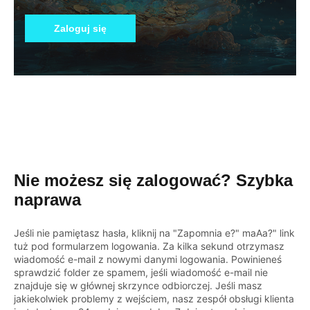
Zaloguj się
Nie możesz się zalogować? Szybka
naprawa
Jeśli nie pamiętasz hasła, kliknij na "Zapomnia e?" maAa?" link
tuż pod formularzem logowania. Za kilka sekund otrzymasz
wiadomość e-mail z nowymi danymi logowania. Powinieneś
sprawdzić folder ze spamem, jeśli wiadomość e-mail nie
znajduje się w głównej skrzynce odbiorczej. Jeśli masz
jakiekolwiek problemy z wejściem, nasz zespół obsługi klienta