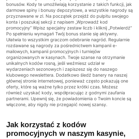
bonusów. Kody te umożliwiają korzystanie z takich funkcji, jak
darmowe spiny i bonusy depozytowe, a wszystkie nagrody są
przyznawane w zl. Na początek przejdź do pulpitu swojego
konta i poszukaj sekcji z napisem „Wprowadź kod
promocyjny” Wpisz specjalny zestaw liczb i kliknij „Potwierdź”
Po spełnieniu wymagań Twój bonus stanie się aktywny.
Ułatwia to wszystkim graczom odebranie nagród. Regularnie
rozdawane są nagrody za pośrednictwem kampanii e-
mailowych, kampanii promocyjnych i turniejów
organizowanych w kasynach. Twoje szanse na otrzymanie
unikalnych kodów rosną, jeśli weźmiesz udział w
wydarzeniach sezonowych i zapiszesz się do naszego
klubowego newslettera. Dodatkowo śledź banery na naszej
głównej stronie internetowej, ponieważ często pokazują one
oferty, które są ważne tylko przez krótki czas. Możesz
również uzyskać kody, współpracując z godnymi zaufania
partnerami. Upewnij się, że powiadomienia o Twoim koncie są
włączone, aby nigdy nie przegapić nowej szansy.
Jak korzystać z kodów
promocyjnych w naszym kasynie,