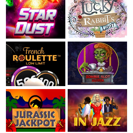
wykonaj następujące kroki:
Zostanie Vipem w Oceanspin daje Ci dostęp do
specjalnych nagród
Tylko dla członków VIP
Funkcje bezpieczeństwa Oceanspin obejmują
bezpieczne płatności i ochronę gracza
Środki ochrony graczy
Limity, kontrola ryzyka i polityka 18+ dotycząca
odpowiedzialnej gry w Oceanspin
Ścisła polityka 18+ i weryfikacja użytkownika
Kluczowe cechy licencji Safe Play