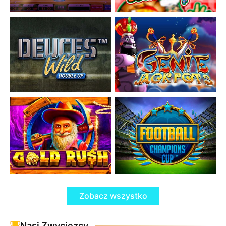
Zobacz wszystko
Nasi Zwycięzcy